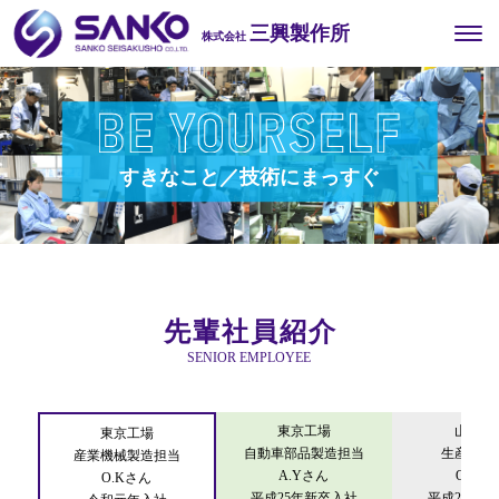
三興製作所
株式会社
すきなこと／技術にまっすぐ
先輩社員紹介
SENIOR EMPLOYEE
東京工場
山口工
東京工場
自動車部品製造担当
生産技術
産業機械製造担当
A.Yさん
O.Hさ
O.Kさん
平成25年新卒入社
平成25年新